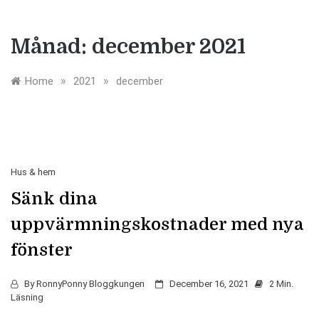
Månad:
december 2021
»
»
Home
2021
december
Hus & hem
Sänk dina
uppvärmningskostnader med nya
fönster
By
RonnyPonny Bloggkungen
December 16, 2021
2 Min.
Läsning