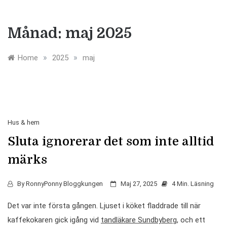
Månad:
maj 2025
»
»
Home
2025
maj
Hus & hem
Sluta ignorerar det som inte alltid
märks
By
RonnyPonny Bloggkungen
Maj 27, 2025
4 Min. Läsning
Det var inte första gången. Ljuset i köket fladdrade till när
kaffekokaren gick igång vid
tandläkare Sundbyberg
, och ett