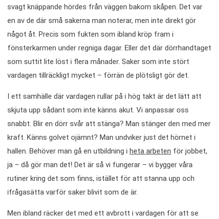
svagt knäppande hördes från väggen bakom skåpen. Det var
en av de där små sakerna man noterar, men inte direkt gör
något åt. Precis som fukten som ibland kröp fram i
fönsterkarmen under regniga dagar. Eller det där dörrhandtaget
som suttit lite löst i flera månader. Saker som inte stört
vardagen tillräckligt mycket – förrän de plötsligt gör det.
I ett samhälle där vardagen rullar på i hög takt är det lätt att
skjuta upp sådant som inte känns akut. Vi anpassar oss
snabbt. Blir en dörr svår att stänga? Man stänger den med mer
kraft. Känns golvet ojämnt? Man undviker just det hörnet i
hallen. Behöver man gå en utbildning i
heta arbeten
för jobbet,
ja – då gör man det! Det är så vi fungerar – vi bygger våra
rutiner kring det som finns, istället för att stanna upp och
ifrågasätta varför saker blivit som de är.
Men ibland räcker det med ett avbrott i vardagen för att se