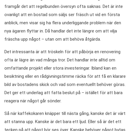
framgår det att regelbunden översyn ofta saknas. Det är inte
ovanligt att en bostad som säljs ser fräsch ut vid en första
anblick, men visar sig ha flera underliggande problem när den
nya ägaren flyttar in. Då handlar det inte längre om att vilja
fräscha upp något – utan om att behöva åtgärda.
Det intressanta är att tröskeln för att påbörja en renovering
ofta är lägre än vad många tror. Det handlar inte alltid om
omfattande projekt eller stora investeringar. Ibland kan en
besiktning eller en rådgivningstimme räcka för att få en klarare
bild av bostadens skick och vad som eventuellt behöver göras.
Det ger ett underlag att fatta beslut på – istället för att bara
reagera när något går sönder.
Så när kaffekokaren knäpper till nästa gång, kanske det är värt
att stanna upp. Kanske är det bara ett ljud. Eller så är det ett
tecken på att något bör ses över. Kanske behöver något bytas