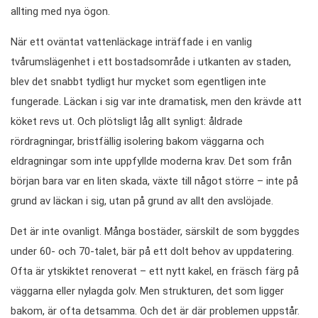
allting med nya ögon.
När ett oväntat vattenläckage inträffade i en vanlig
tvårumslägenhet i ett bostadsområde i utkanten av staden,
blev det snabbt tydligt hur mycket som egentligen inte
fungerade. Läckan i sig var inte dramatisk, men den krävde att
köket revs ut. Och plötsligt låg allt synligt: åldrade
rördragningar, bristfällig isolering bakom väggarna och
eldragningar som inte uppfyllde moderna krav. Det som från
början bara var en liten skada, växte till något större – inte på
grund av läckan i sig, utan på grund av allt den avslöjade.
Det är inte ovanligt. Många bostäder, särskilt de som byggdes
under 60- och 70-talet, bär på ett dolt behov av uppdatering.
Ofta är ytskiktet renoverat – ett nytt kakel, en fräsch färg på
väggarna eller nylagda golv. Men strukturen, det som ligger
bakom, är ofta detsamma. Och det är där problemen uppstår.