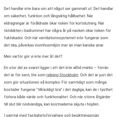
Det handlar inte bara om att något ser gammalt ut. Det handlar
om säkerhet, funktion och långsiktig hållbarhet. När
eldragningar är föråldrade ökar risken för kortslutning. När
tätskikten i badrummet har några år på nacken ökar risken för
fuktskador. Och när ventilationssystemet inte fungerar som
det ska, påverkas inomhusmiljön mer än man kanske anar.
Men varför gör vi inte mer åt det?
En stor del av svaret ligger i att det inte alltid märks – förrän
det är för sent, lite som
relining Stockholm
. Och det är just det
som gör situationen så komplex. För samtidigt som många
bostäder fungerar ”tillräckligt bra” i det dagliga, kan de i tysthet
förlora både värde och funktionalitet. Och när större åtgärder
till slut blir nödvändiga, kan kostnaderna skjuta i höjden.
I samtal med fastighetsförvaltare och besiktningsmän