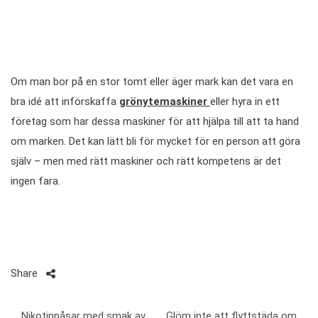
Om man bor på en stor tomt eller äger mark kan det vara en
bra idé att införskaffa
grönytemaskiner
eller hyra in ett
företag som har dessa maskiner för att hjälpa till att ta hand
om marken. Det kan lätt bli för mycket för en person att göra
själv – men med rätt maskiner och rätt kompetens är det
ingen fara.
Share
Inläggsnavigering
Nikotinpåsar med smak av
Glöm inte att flyttstäda om