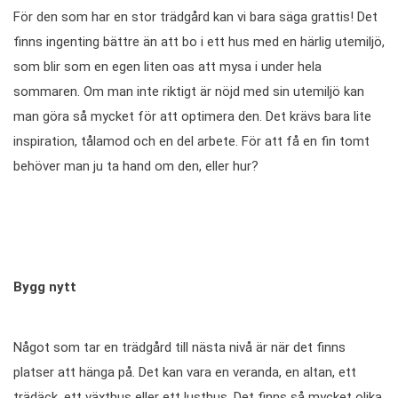
För den som har en stor trädgård kan vi bara säga grattis! Det
finns ingenting bättre än att bo i ett hus med en härlig utemiljö,
som blir som en egen liten oas att mysa i under hela
sommaren. Om man inte riktigt är nöjd med sin utemiljö kan
man göra så mycket för att optimera den. Det krävs bara lite
inspiration, tålamod och en del arbete. För att få en fin tomt
behöver man ju ta hand om den, eller hur?
Bygg nytt
Något som tar en trädgård till nästa nivå är när det finns
platser att hänga på. Det kan vara en veranda, en altan, ett
trädäck, ett växthus eller ett lusthus. Det finns så mycket olika