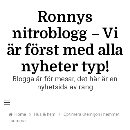
Skip
to
Ronnys
content
nitroblogg – Vi
är först med alla
nyheter typ!
Blogga är för mesar, det här är en
nyhetsida av rang
»
»
Home
Hus & hem
Optimera utemiljön i hemmet
i sommar