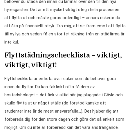
behöver du städa den innan du lämnar över den till den nya
hyresgästen. Det är ett mycket viktigt steg i hela processen
att flytta ut och måste göras ordentligt – annars riskerar du
att åka på finansiellt stryk. Tro mig, att se fram emot att flytta
till ny lya och sedan få en stor fet räkning från en städfirma är
inte kul.
Flyttstädningschecklista – viktigt,
viktigt, viktigt!
Flyttchecklista är en lista över saker som du behöver göra
innan du flyttar. Du kan faktiskt ofta få dem av
bostadsbolaget – det fick vi alltid när jag pluggade i Gävle och
skulle flytta ut ur något ställe (de förstod kanske att
studenter inte är de mest ansvarsfulla…). Det hjälper dig att
förbereda dig för den stora dagen och göra det så enkelt som
möjligt. Om du inte är förberedd kan det vara ansträngande.