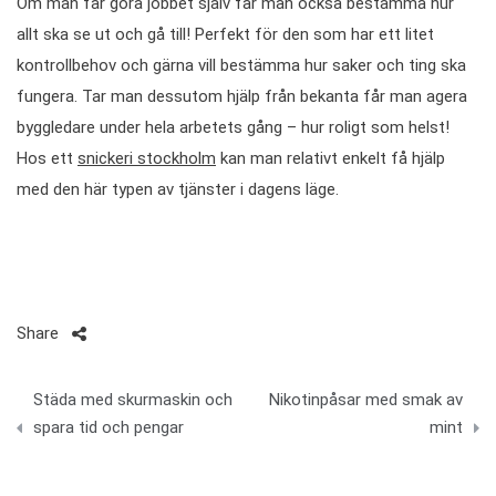
Om man får göra jobbet själv får man också bestämma hur
allt ska se ut och gå till! Perfekt för den som har ett litet
kontrollbehov och gärna vill bestämma hur saker och ting ska
fungera. Tar man dessutom hjälp från bekanta får man agera
byggledare under hela arbetets gång – hur roligt som helst!
Hos ett
snickeri stockholm
kan man relativt enkelt få hjälp
med den här typen av tjänster i dagens läge.
Share
Inläggsnavigering
Städa med skurmaskin och
Nikotinpåsar med smak av
spara tid och pengar
mint